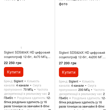
1
Siglent SDS804X HD цифровий
Siglent SDS824X HD цифровий
осцилограф 12-біт, 4х70 МГц, 2
осцилограф 12-біт, 4х200 МГц,
Гвиб/с, 50 М
2 Гвиб/с, 100 М. Розкодований
22 250 грн
27 200 грн
Купити
Купити
Бренд
Siglent
Кількість
Бренд
Siglent
Кількість
каналів
4 канали
Смуга
каналів
4 канали
Смуга
пропускання
70 МГц
Частота
пропускання
200 МГц
Частота
дискретизації в реальному час
2
дискретизації в реальному час
2
ГВиб/с
Роздільна здатність
12-
ГВиб/с
Роздільна здатність
12-
бітна роздільна здатність (у 16
бітна роздільна здатність (у 16
разів точніше за звичайні 8-бітні
разів точніше за звичайні 8-бітні