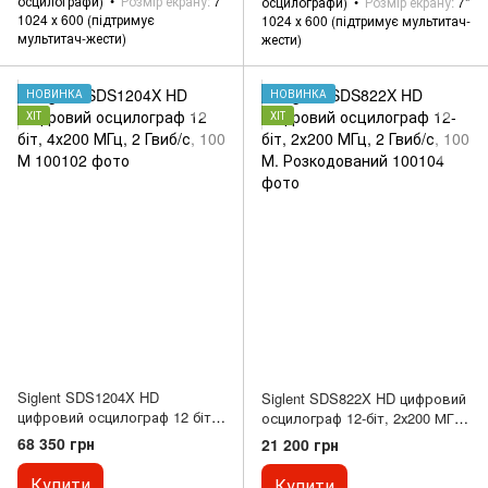
осцилографи)
Розмір екрану
7"
осцилографи)
Розмір екрану
7"
1024 х 600 (підтримує
1024 х 600 (підтримує мультитач-
мультитач-жести)
жести)
НОВИНКА
НОВИНКА
ХІТ
ХІТ
Siglent SDS1204X HD
Siglent SDS822X HD цифровий
цифровий осцилограф 12 біт,
осцилограф 12-біт, 2х200 МГц,
4х200 МГц, 2 Гвиб/с, 100 М
2 Гвиб/с, 100 М. Розкодований
68 350 грн
21 200 грн
Купити
Купити