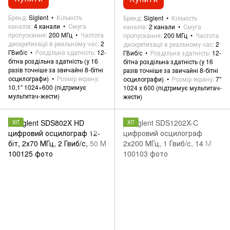
Бренд
Siglent
Кількість
Бренд
Siglent
Кількість
каналів
4 канали
Смуга
каналів
2 канали
Смуга
пропускання
200 МГц
Частота
пропускання
200 МГц
Частота
дискретизації в реальному час
2
дискретизації в реальному час
2
ГВиб/с
Роздільна здатність
12-
ГВиб/с
Роздільна здатність
12-
бітна роздільна здатність (у 16
бітна роздільна здатність (у 16
разів точніше за звичайні 8-бітні
разів точніше за звичайні 8-бітні
осцилографи)
Розмір екрану
осцилографи)
Розмір екрану
7"
10,1" 1024×600 (підтримує
1024 х 600 (підтримує мультитач-
мультитач-жести)
жести)
ХІТ
ХІТ