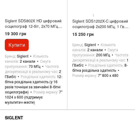
1
Siglent SDS802X HD цифровий
Siglent SDS1202X-C цифровий
осцилограф 12-біт, 2х70 МГц, 2
осцилограф 2х200 МГц, 1 Гвиб/
Гвиб/с, 50 М
с, 14 М
19 300 грн
15 250 грн
Купити
Бренд
Siglent
Кількість
каналів
2 канали
Смуга
пропускання
200 МГц
Частота
Бренд
Siglent
Кількість
дискретизації в реальному час
1
каналів
2 канали
Смуга
ГВиб/с
Роздільна здатність
8-
пропускання
70 МГц
Частота
бітна роздільна здатність
дискретизації в реальному час
2
Розмір екрану
7" 800 х 480
ГВиб/с
Роздільна здатність
12-
бітна роздільна здатність (у 16
разів точніше за звичайні 8-бітні
осцилографи)
Розмір екрану
7"
1024 х 600 (підтримує
мультитач-жести)
SIGLENT