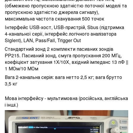
(обмежено пропускною здатністю поточної моделі та
пропускною здатністю джерела сигналу),
максимальна частота сканування 500 точок
Інтерфейс USB-хост, USB-пристрій, Sbus (підтримка
4-канальної серії, інтерфейс логічного аналізатора
Siglent), LAN, Pass/Fail, Trigger Out
Стандартний зонд 2 комплекти пасивних зондів
PP215. Пасивний зонд, смуга пропускання 200 МГц,
коефіцієнт затухання 1X/10X, вхідний імпеданс 13 пФ ||
1 МОм/10 МОм
Вага 2-канальна серія: вага нетто 2,5 кг; вага брутто
3,5 кг
Мова інтерфейсу - мультимовна (російська, англійська
і інші.)