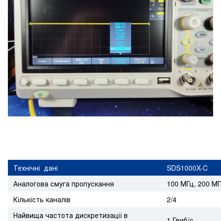
Технічні
дані
SDS1000X-C
Аналогова смуга пропускання
100 МГц, 200 М
Кількість каналів
2/4
Найвища частота дискретизації в
1 Гвиб/с