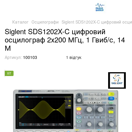
Каталог
Осцилографи
Siglent SDS1202X-C цифровий осци
Siglent SDS1202X-C цифровий
осцилограф 2х200 МГц, 1 Гвиб/с, 14
М
Артикул:
100103
1 відгук
ХІТ