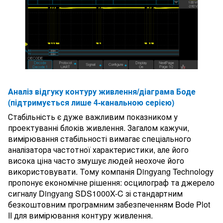
Аналіз відгуку контуру живлення/діаграма Боде
(підтримується лише 4-канальною серією)
Стабільність є дуже важливим показником у
проектуванні блоків живлення. Загалом кажучи,
вимірювання стабільності вимагає спеціального
аналізатора частотної характеристики, але його
висока ціна часто змушує людей неохоче його
використовувати. Тому компанія Dingyang Technology
пропонує економічне рішення: осцилограф та джерело
сигналу Dingyang SDS1000X-C зі стандартним
безкоштовним програмним забезпеченням Bode Plot
II для вимірювання контуру живлення.