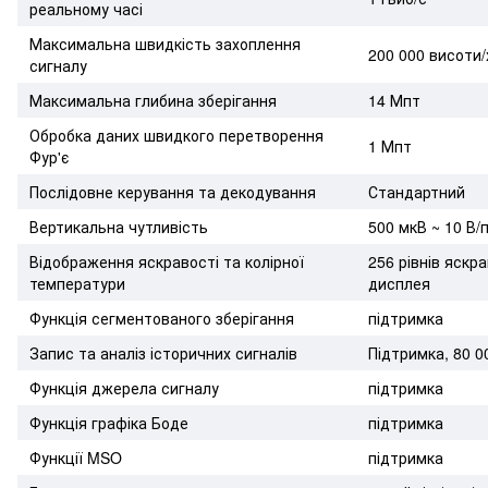
реальному часі
Максимальна швидкість захоплення
200 000 висоти/
сигналу
Максимальна глибина зберігання
14 Мпт
Обробка даних швидкого перетворення
1 Мпт
Фур'є
Послідовне керування та декодування
Стандартний
Вертикальна чутливість
500 мкВ ~ 10 В/
Відображення яскравості та колірної
256 рівнів яскр
температури
дисплея
Функція сегментованого зберігання
підтримка
Запис та аналіз історичних сигналів
Підтримка, 80 0
Функція джерела сигналу
підтримка
Функція графіка Боде
підтримка
Функції MSO
підтримка