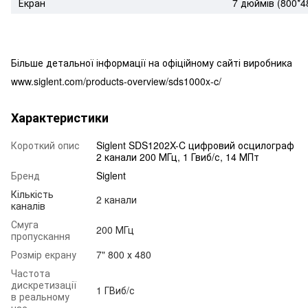
Екран
7 дюймів (800*4
Більше детальної інформації на офіційному сайті виробника
www.siglent.com/products-overview/sds1000x-c/
Характеристики
Короткий опис
Siglent SDS1202X-C цифровий осцилограф
2 канали 200 МГц, 1 Гвиб/с, 14 МПт
Бренд
Siglent
Кількість
2 канали
каналів
Смуга
200 МГц
пропускання
Розмір екрану
7" 800 х 480
Частота
дискретизації
1 ГВиб/с
в реальному