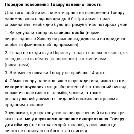
Порядок повернення Товару належної якості:
Для того, щоб ви могли мати право на повернення Товару
належної якості відповідно до ЗУ «Про захист прав
споживачів», необхідно було дотримуватись чотирьох умов:
1. Ви купували товар як
фізична особа
(норми
вищезгаданого Закону не розповсюджуються на юридичні
особи та фізичних осіб-підприємців).
2. Товар не входить до
Переліку товарів належної якості, які
не підлягають обміну (поверненню) споживачами
(покупцями).
3. З моменту покупки Товару не пройшло 14 днів.
4. Обмін товару належної якості провадитися, якщо він
не
використовувався
і якщо збережено його товарний вигляд,
споживчі властивості, пломби, ярлики, а також
розрахунковий документ, виданий споживачеві разом з
проданим товаром.
Зауважимо, що враховуючи наше прагнення йти на зустріч
клієнтам,
ми допускаємо незначне використання Товару
для обміну (
не всіх категорій товарів), у разі, якщо це
нічого не вплинуло на його стан і вигляд.