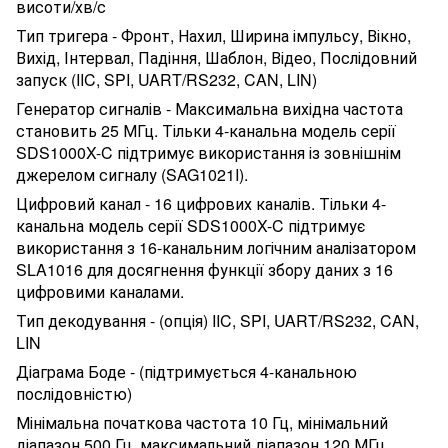
висоти/хв/с
Тип тригера - Фронт, Нахил, Ширина імпульсу, Вікно,
Вихід, Інтервал, Падіння, Шаблон, Відео, Послідовний
запуск (IIC, SPI, UART/RS232, CAN, LIN)
Генератор сигналів - Максимальна вихідна частота
становить 25 МГц. Тільки 4-канальна модель серії
SDS1000X-C підтримує використання із зовнішнім
джерелом сигналу (SAG1021I).
Цифровий канал - 16 цифрових каналів. Тільки 4-
канальна модель серії SDS1000X-C підтримує
використання з 16-канальним логічним аналізатором
SLA1016 для досягнення функції збору даних з 16
цифровими каналами.
Тип декодування - (опція) IIC, SPI, UART/RS232, CAN,
LIN
Діаграма Боде - (підтримується 4-канальною
послідовністю)
Мінімальна початкова частота 10 Гц, мінімальний
діапазон 500 Гц, максимальний діапазон 120 МГц