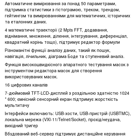
Автоматичне вимірювання за понад 50 параметрами,
підтримка статистики з гістограмою, треком, трендом,
гейтингом та вимірюваннями для математичних, історичних
та еталонних даних.
4 математичні траекторії (2 Mpts FFT, додавання,
віднімання, множення, ділення, інтегрування, диференціал,
квадратний корінь тощо), підтримує редактор формули
Різноманітні функції аналізу даних, такий як пошук,
навігація, лічильник, діаграма Боде та ступеневий аналіз.
Функція високошвидкісного апаратного тестування масок з
інструментом редактора масок для створення
використовуваних масок.
16 цифрових каналів
7-дюймовий TFT-LCD-дисплей з роздільною здатністю 1024
* 600; ємнісний сенсорний екран підтримує жорсткість
мультитачу
Інтерфейси включають: USB-хости, USB-пристрій (USBTMC),
локальна мережа (VXI-11/Telnet/Socket), прохід/неудача,
вихідний тригер
Вбудований веб-сервер підтримує дистанційне керування