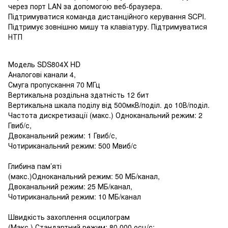
через порт LAN за допомогою веб-браузера.
Підтримуватися команда дистанційного керування SCPI.
Підтримує зовнішню мишу та клавіатуру. Підтримуватися
НТП
Модель SDS804X HD
Аналогові канали 4,
Смуга пропускання 70 МГц
Вертикальна роздільна здатність 12 бит
Вертикальна шкала поділу від 500мкВ/поділ. до 10В/поділ.
Частота дискретизації (макс.) Одноканальний режим: 2
Гвиб/с,
Двоканальний режим: 1 Гвиб/с,
Чотириканальний режим: 500 Мвиб/с
Глибина пам’яті
(макс.)Одноканальний режим: 50 МБ/канал,
Двоканальний режим: 25 МБ/канал,
Чотириканальний режим: 10 МБ/канал
Швидкість захоплення осцилограм
(Макс.) Стандартний режим: 80 000 осц/с;