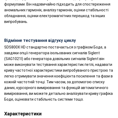
формулами. Він надзвичайно підходить для спостереження
аномальних гармонік, аналізу гармонік, оцінки стабільності
обладнання, оцінки електромагнітних перешкод та інших
випробувань.
Відмінне тестування відгуку циклу
SDS800X HD стандартно постачається з графіком Боде, а
завдяки опції генератора ізольованих сигналів Siglent
(SAG1021I) або генератора довільних сигналів Siglent він
може виконувати тестування характеристик петлі, надавати
криву частотної характеристики випробуваного пристрою та
легко отримувати значення коефіцієнта посилення та фази в
кожній частотній точці. Тим часом, за допомогою списку
даних, курсорного вимірювання та функцій автоматичного
вимірювання, ви можете детально аналізувати криву графіка
Боде, оцінювати стабільність системи тощо.
Характеристики