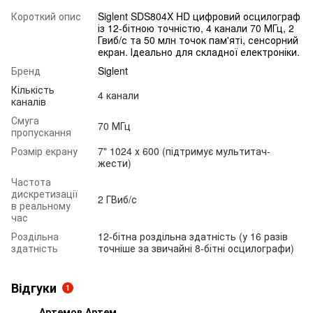
Короткий опис
Siglent SDS804X HD цифровий осцилограф
із 12-бітною точністю, 4 канали 70 МГц, 2
Гвиб/с та 50 млн точок пам'яті, сенсорний
екран. Ідеально для складної електроніки.
Бренд
Siglent
Кількість
4 канали
каналів
Смуга
70 МГц
пропускання
Розмір екрану
7" 1024 х 600 (підтримує мультитач-
жести)
Частота
дискретизації
2 ГВиб/с
в реальному
час
Роздільна
12-бітна роздільна здатність (у 16 разів
здатність
точніше за звичайні 8-бітні осцилографи)
Відгуки
1
Артемов Артем