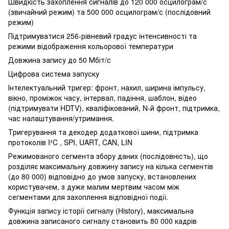
Швидкість захоплення сигналів до 120 000 осцилограм/с
(звичайний режим) та 500 000 осцилограм/с (послідовний
режим)
Підтримуватися 256-рівневий градус інтенсивності та
режими відображення кольорової температури
Довжина запису до 50 Мбіт/с
Цифрова система запуску
Інтелектуальний тригер: фронт, нахил, ширина імпульсу,
вікно, проміжок часу, інтервал, падіння, шаблон, відео
(підтримувати HDTV), кваліфікований, N-й фронт, підтримка,
час налаштування/утримання.
Тригерування та декодер додаткової шини, підтримка
протоколів I²C , SPI, UART, CAN, LIN
Режимованого сегмента збору даних (послідовність), що
розділяє максимальну довжину запису на кілька сегментів
(до 80 000) відповідно до умов запуску, встановлених
користувачем, з дуже малим мертвим часом між
сегментами для захоплення відповідної події.
Функція запису історії сигналу (History), максимальна
довжина записаного сигналу становить 80 000 кадрів