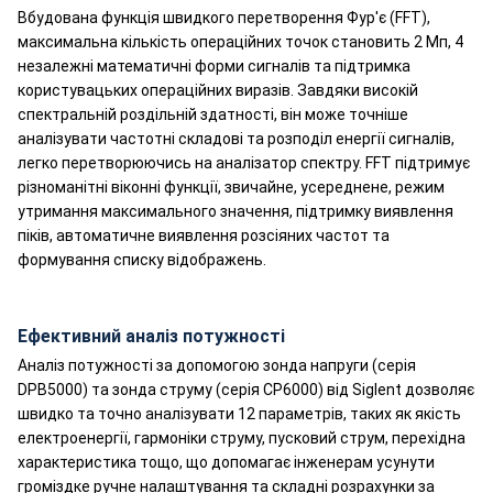
Вбудована функція швидкого перетворення Фур'є (FFT),
максимальна кількість операційних точок становить 2 Мп, 4
незалежні математичні форми сигналів та підтримка
користувацьких операційних виразів. Завдяки високій
спектральній роздільній здатності, він може точніше
аналізувати частотні складові та розподіл енергії сигналів,
легко перетворюючись на аналізатор спектру. FFT підтримує
різноманітні віконні функції, звичайне, усереднене, режим
утримання максимального значення, підтримку виявлення
піків, автоматичне виявлення розсіяних частот та
формування списку відображень.
Ефективний аналіз потужності
Аналіз потужності за допомогою зонда напруги (серія
DPB5000) та зонда струму (серія CP6000) від Siglent дозволяє
швидко та точно аналізувати 12 параметрів, таких як якість
електроенергії, гармоніки струму, пусковий струм, перехідна
характеристика тощо, що допомагає інженерам усунути
громіздке ручне налаштування та складні розрахунки за