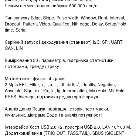
Режим сегментованої вибірки: 500 000 осц/с
Тип запуску Edge, Slope, Pulse width, Window, Runt, Interval,
Dropout, Pattern, Video, Qualified, Nth edge, Delay, Setup/Hold
time, Serial
Серійний запуск і декодування (стандарт) I2C, SPI, UART,
CAN, LIN
Вимірювання 50+ параметрів, підтримка статистики,
гістограми, тренду і треку
Математичні функції 4 траси
2 Mpts FFT, Filter, +, -, x, ÷, ∫dt, d/dt, √, Identity, Negation,
Absolute, Sign, ex, 10x, ln, lg, Interpolation, MaxHold, MinHold,
ERES, Average, підтримка редактора формул
Аналіз даних Пошук, навігація, історія, тест маски,
лічильник, діаграма Боде та аналіз потужності
Інтерфейси Хост USB 2.0 ×2, пристрій USB 2.0, LAN 10/100 M,
Додатковий вихід (TRIG OUT, PASS/FAIL), SBUS (SIGLENT