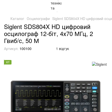
Каталог
Осцилографи
Siglent SDS804X HD цифровий осцил
Siglent SDS804X HD цифровий
осцилограф 12-біт, 4х70 МГц, 2
Гвиб/с, 50 М
Артикул:
100100
1 відгук
ХІТ