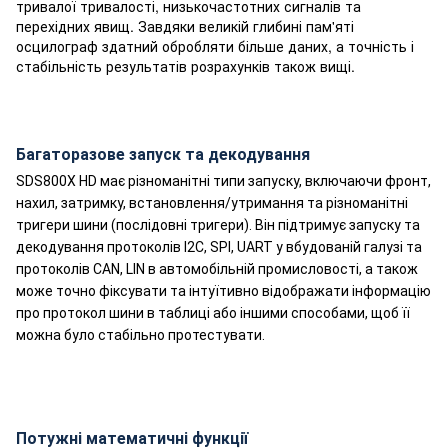
тривалої тривалості, низькочастотних сигналів та
перехідних явищ. Завдяки великій глибині пам'яті
осцилограф здатний обробляти більше даних, а точність і
стабільність результатів розрахунків також вищі.
Багаторазове запуск та декодування
SDS800X HD має різноманітні типи запуску, включаючи фронт,
нахил, затримку, встановлення/утримання та різноманітні
тригери шини (послідовні тригери). Він підтримує запуску та
декодування протоколів I2C, SPI, UART у вбудованій галузі та
протоколів CAN, LIN в автомобільній промисловості, а також
може точно фіксувати та інтуїтивно відображати інформацію
про протокол шини в таблиці або іншими способами, щоб її
можна було стабільно протестувати.
Потужні математичні функції