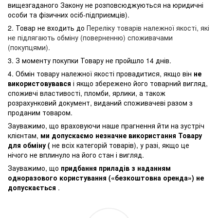
вищезгаданого Закону не розповсюджуються на юридичні
особи та фізичних осіб-підприємців).
2. Товар не входить до
Переліку товарів належної якості, які
не підлягають обміну (поверненню) споживачами
(покупцями).
3. З моменту покупки Товару не пройшло 14 днів.
4. Обмін товару належної якості провадитися, якщо він
не
використовувався
і якщо збережено його товарний вигляд,
споживчі властивості, пломби, ярлики, а також
розрахунковий документ, виданий споживачеві разом з
проданим товаром.
Зауважимо, що враховуючи наше прагнення йти на зустріч
клієнтам,
ми допускаємо незначне використання Товару
для обміну (
не всіх категорій товарів), у разі, якщо це
нічого не вплинуло на його стан і вигляд.
Зауважимо, що
придбання приладів з наданням
одноразового користування («безкоштовна оренда») не
допускається
.