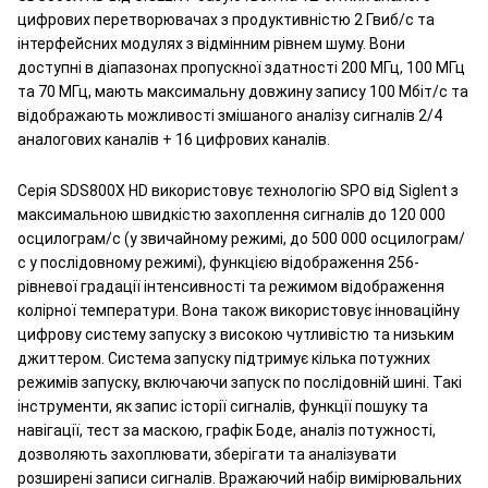
цифрових перетворювачах з продуктивністю 2 Гвиб/с та
інтерфейсних модулях з відмінним рівнем шуму. Вони
доступні в діапазонах пропускної здатності 200 МГц, 100 МГц
та 70 МГц, мають максимальну довжину запису 100 Мбіт/с та
відображають можливості змішаного аналізу сигналів 2/4
аналогових каналів + 16 цифрових каналів.
Серія SDS800X HD використовує технологію SPO від Siglent з
максимальною швидкістю захоплення сигналів до 120 000
осцилограм/с (у звичайному режимі, до 500 000 осцилограм/
с у послідовному режимі), функцією відображення 256-
рівневої градації інтенсивності та режимом відображення
колірної температури. Вона також використовує інноваційну
цифрову систему запуску з високою чутливістю та низьким
джиттером. Система запуску підтримує кілька потужних
режимів запуску, включаючи запуск по послідовній шині. Такі
інструменти, як запис історії сигналів, функції пошуку та
навігації, тест за маскою, графік Боде, аналіз потужності,
дозволяють захоплювати, зберігати та аналізувати
розширені записи сигналів. Вражаючий набір вимірювальних