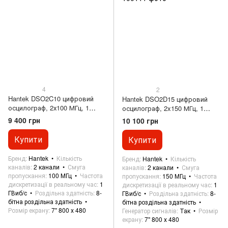
4
2
Hantek DSO2C10 цифровий
Hantek DSO2D15 цифровий
осцилограф, 2х100 МГц, 1
осцилограф, 2x150 МГц, 1
Гвиб/с
Гвиб/с, генератор сигналів
9 400 грн
10 100 грн
25МГц
Купити
Купити
Бренд
Hantek
Кількість
Бренд
Hantek
Кількість
каналів
2 канали
Смуга
каналів
2 канали
Смуга
пропускання
100 МГц
Частота
пропускання
150 МГц
Частота
дискретизації в реальному час
1
дискретизації в реальному час
1
ГВиб/с
Роздільна здатність
8-
ГВиб/с
Роздільна здатність
8-
бітна роздільна здатність
бітна роздільна здатність
Розмір екрану
7" 800 х 480
Генератор сигналів
Так
Розмір
екрану
7" 800 х 480