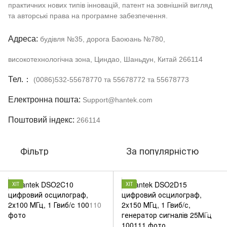
практичних нових типів інновацій, патент на зовнішній вигляд
та авторські права на програмне забезпечення.
Адреса:
будівля №35, дорога Баоюань №780,
високотехнологічна зона, Циндао, Шаньдун, Китай 266114
Тел.：
(0086)532-55678770 та 55678772 та 55678773
Електронна пошта:
Support@hantek.com
Поштовий індекс:
266114
Фільтр
За популярністю
ХІТ
ХІТ