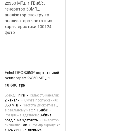
Fnirsi DPOS350P портативний
осцилограф 2х350 МГц, 1
ГВиб/с, генератор 50МГц,
10 600 грн
аналізатор спектру та
анализатора частотних
Бренд
Fnirsi
Кількість каналів
характеристики
2 канали
Смуга пропускання
350 МГц
Частота дискретизації
в реальному час
1 ГВиб/с
Роздільна здатність
8-бітна
роздільна здатність
Генератор
сигналів
Так
Розмір екрану
7"
1024 х 600 (підтримує