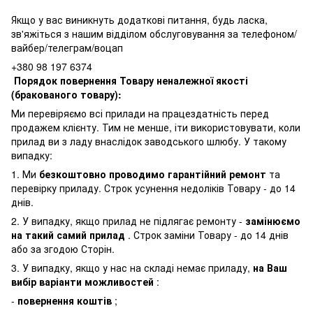
Якщо у вас виникнуть додаткові питання, будь ласка,
зв'яжіться з нашим відділом обслуговування за телефоном/
вайбер/телеграм/воцап
+380 98 197 6374
Порядок повернення Товару неналежної якості
(бракованого товару):
Ми перевіряємо всі прилади на працездатність перед
продажем клієнту. Тим не менше, іти використовувати, коли
прилад ви з ладу внаслідок заводського шлюбу. У такому
випадку:
1. Ми
безкоштовно проводимо гарантійний ремонт
та
перевірку приладу. Строк усунення недоліків Товару - до 14
днів.
2. У випадку, якщо прилад не підлягає ремонту -
замінюємо
на такий самий прилад
. Строк заміни Товару - до 14 днів
або за згодою Сторін.
3. У випадку, якщо у нас на складі немає приладу,
на Ваш
вибір варіанти можливостей
:
-
повернення коштів
;