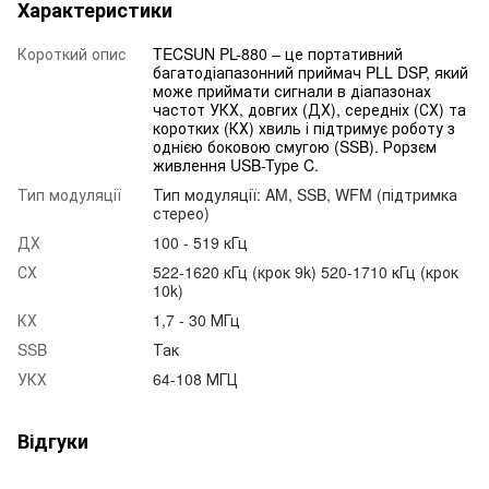
Характеристики
Короткий опис
TECSUN PL-880 – це портативний
багатодіапазонний приймач PLL DSP, який
може приймати сигнали в діапазонах
частот УКХ, довгих (ДХ), середніх (СХ) та
коротких (КХ) хвиль і підтримує роботу з
однією боковою смугою (SSB). Рорзєм
живлення USB-Type C.
Тип модуляції
Тип модуляції: AM, SSB, WFM (підтримка
стерео)
ДХ
100 - 519 кГц
СХ
522-1620 кГц (крок 9k) 520-1710 кГц (крок
10k)
КХ
1,7 - 30 МГц
SSB
Так
УКХ
64-108 МГЦ
Відгуки