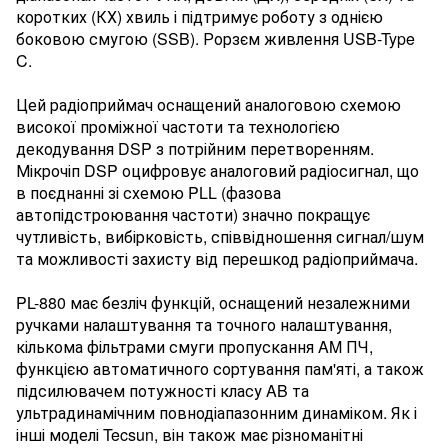
коротких (КХ) хвиль і підтримує роботу з однією
боковою смугою (SSB). Рорзєм живлення USB-Type
C.
Цей радіоприймач оснащений аналоговою схемою
високої проміжної частоти та технологією
декодування DSP з потрійним перетворенням.
Мікрочіп DSP оцифровує аналоговий радіосигнал, що
в поєднанні зі схемою PLL (фазова
автопідстроювання частоти) значно покращує
чутливість, вибірковість, співвідношення сигнал/шум
та можливості захисту від перешкод радіоприймача.
PL-880 має безліч функцій, оснащений незалежними
ручками налаштування та точного налаштування,
кількома фільтрами смуги пропускання AM ПЧ,
функцією автоматичного сортування пам'яті, а також
підсилювачем потужності класу AB та
ультрадинамічним повнодіапазонним динаміком. Як і
інші моделі Tecsun, він також має різноманітні