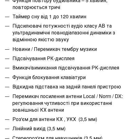
Функція повтору будильника – 5 хвилин,
повторюється тричі
Таймер сну від 1 до 120 хвилин
Підсилювачі потужності аудіо класу AB та
ультрадинамічні повнодіапазонні динаміки з
відмінною якістю звуку
Новини / Перемикач тембру музики
Підсвічування РК-дисплея
Вмикач/вимикання підсвічування РК-дисплея
Функція блокування клавіатури
Відкидна підставка на задній панелі пристрою
Перемикач посилення антени Local / Norm / DX:
регулювання чутливості при використанні
зовнішньої КХ антени
Роз'єм для антени КХ , УКХ (3,5 мм)
Лінійний вихід (3,5 мм)
Стереороз'єм для навушників (3,5 мм)