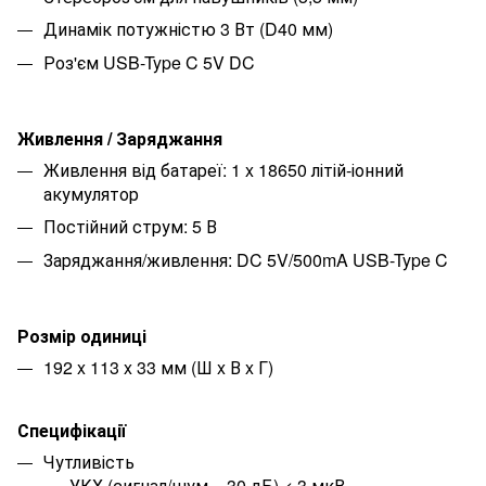
Динамік потужністю 3 Вт (D40 мм)
Роз'єм USB-Type C 5V DC
Живлення / Заряджання
Живлення від батареї: 1 x 18650 літій-іонний
акумулятор
Постійний струм: 5 В
Заряджання/живлення: DC 5V/500mA USB-Type C
Розмір одиниці
192 x 113 x 33 мм (Ш x В x Г)
Специфікації
Чутливість
УКХ (сигнал/шум = 30 дБ) < 3 мкВ