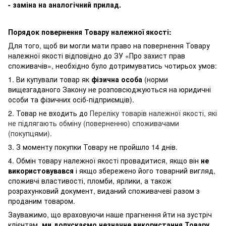
- заміна на аналогічний прилад.
Порядок повернення Товару належної якості:
Для того, щоб ви могли мати право на повернення Товару
належної якості відповідно до ЗУ «Про захист прав
споживачів», необхідно було дотримуватись чотирьох умов:
1. Ви купували товар як
фізична особа
(норми
вищезгаданого Закону не розповсюджуються на юридичні
особи та фізичних осіб-підприємців).
2. Товар не входить до
Переліку товарів належної якості, які
не підлягають обміну (поверненню) споживачами
(покупцями).
3. З моменту покупки Товару не пройшло 14 днів.
4. Обмін товару належної якості провадитися, якщо він
не
використовувався
і якщо збережено його товарний вигляд,
споживчі властивості, пломби, ярлики, а також
розрахунковий документ, виданий споживачеві разом з
проданим товаром.
Зауважимо, що враховуючи наше прагнення йти на зустріч
клієнтам,
ми допускаємо незначне використання Товару