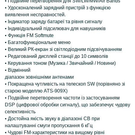
• Подвійне перетворення для SW/LW/MW/Air Bands
• Удосконалений зарядний пристрій з функцією
виявлення несправностей.
• Індикатор заряду батареї та рівня сигналу
• Індивідуальний підсилювач для навушників
• Функція FM Softmute
• Багатофункціональне меню
• Великий РК-екран зі світлодіодним підсвічуванням
• Редагований дисплей станції до 10 символів
• Керування тоном (Музика / Звичайний / Новини)
• Відмінний
діапазон зовнішніми антенами
• Покращена чутливість на телескоп SW (порівняно зі
старою моделлю ATS-909X)
• Подвійне перетворення частоти із застосуванням
DSP (цифрової обробки сигналу), що забезпечує чудову
селективність
• Достойна якість звуку в діапазоні СВ при
налаштуванні смуги пропускання 6 кГц
• Чудові FM-характеристики на вищому рівні