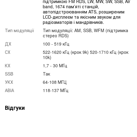
підтримкою FM RDS, LW, MW, SW, SSB, Air
band, 1674 пам’яті станцій,
автопідстроюванням ATS, розширеним
LCD-дисплеєм та якісним звуком для
радіоаматорів і мандрівників.
Тип модуляції
Тип модуляції: AM, SSB, WFM (підтримка
стерео RDS)
ДХ
100 - 519 кГц
СХ
522-1620 кГц (крок 9k) 520-1710 кГц (крок
10k)
КХ
1,7 - 30 МГц
SSB
Так
УКХ
64-108 МГЦ
АВІА
118-137 МГц
Відгуки