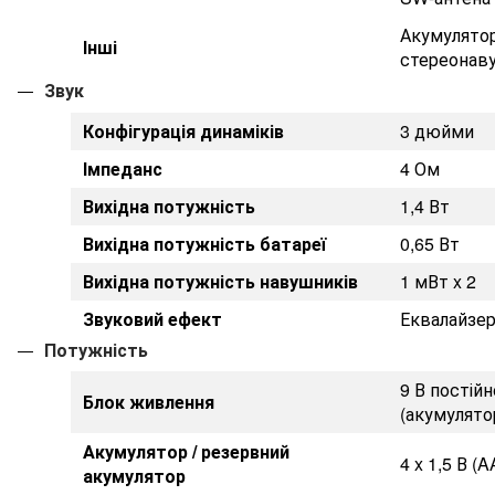
Акумулятор
Інші
стереонав
Звук
Конфігурація динаміків
3 дюйми
Імпеданс
4 Ом
Вихідна потужність
1,4 Вт
Вихідна потужність батареї
0,65 Вт
Вихідна потужність навушників
1 мВт x 2
Звуковий ефект
Еквалайзе
Потужність
9 В постійн
Блок живлення
(акумулято
Акумулятор / резервний
4 x 1,5 В (A
акумулятор