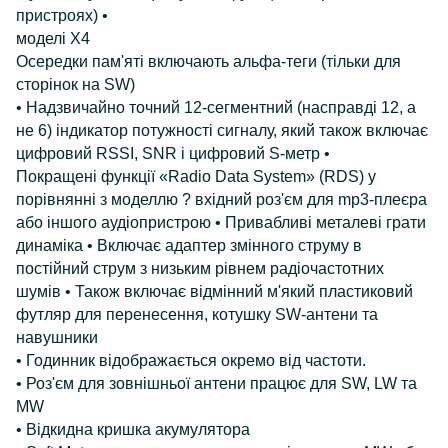
пристроях)
•
моделі X4
Осередки пам'яті включають альфа-теги (тільки для
сторінок на SW)
• Надзвичайно точний 12-сегментний (насправді 12, а
не 6) індикатор потужності сигналу, який також включає
цифровий RSSI, SNR і цифровий S-метр
•
Покращені функції «Radio Data System» (RDS) у
порівнянні з моделлю
? вхідний роз'єм для mp3-плеєра
або іншого аудіопристрою
• Привабливі металеві грати
динаміка
• Включає адаптер змінного струму в
постійний струм з низьким рівнем радіочастотних
шумів
• Також включає відмінний м'який пластиковий
футляр для перенесення, котушку SW-антени та
навушники
• Годинник відображається окремо від частоти.
• Роз'єм для зовнішньої антени працює для SW, LW та
MW
• Відкидна кришка акумулятора