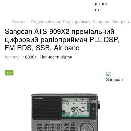
Каталог
Радіоприймачі
Радіоприймачі Sangean
Sangean 
Sangean ATS-909X2 преміальний
цифровий радіоприймач PLL DSP,
FM RDS, SSB, Air band
Артикул:
100001
Написати відгук
ХІТ