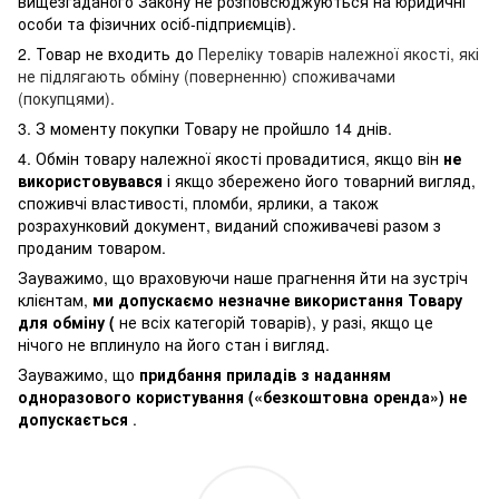
вищезгаданого Закону не розповсюджуються на юридичні
особи та фізичних осіб-підприємців).
2. Товар не входить до
Переліку товарів належної якості, які
не підлягають обміну (поверненню) споживачами
(покупцями).
3. З моменту покупки Товару не пройшло 14 днів.
4. Обмін товару належної якості провадитися, якщо він
не
використовувався
і якщо збережено його товарний вигляд,
споживчі властивості, пломби, ярлики, а також
розрахунковий документ, виданий споживачеві разом з
проданим товаром.
Зауважимо, що враховуючи наше прагнення йти на зустріч
клієнтам,
ми допускаємо незначне використання Товару
для обміну (
не всіх категорій товарів), у разі, якщо це
нічого не вплинуло на його стан і вигляд.
Зауважимо, що
придбання приладів з наданням
одноразового користування («безкоштовна оренда») не
допускається
.