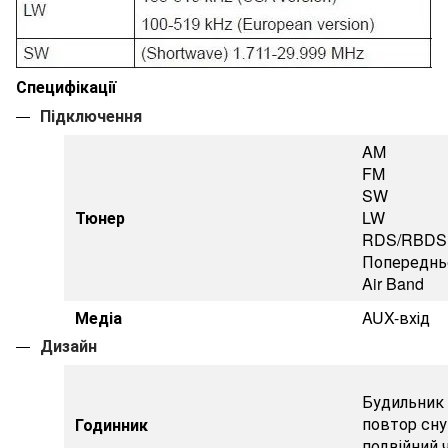
Специфікації
Підключення
AM
FM
SW
Тюнер
LW
RDS/RBDS
Попередньо
Air Band
Медіа
AUX-вхід
Дизайн
Будильник 
повтор сну
Годинник
подвійний ч