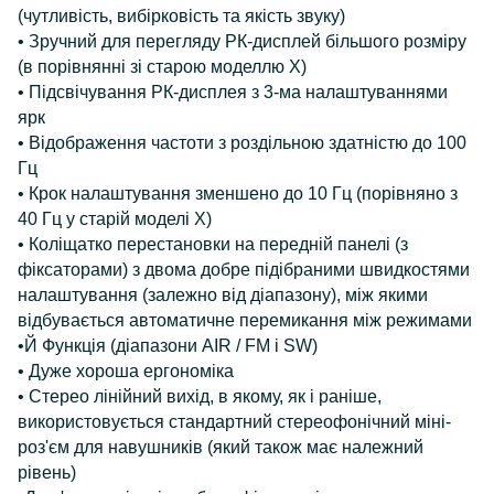
(чутливість, вибірковість та якість звуку)
• Зручний для перегляду РК-дисплей більшого розміру
(в порівнянні зі старою моделлю X)
• Підсвічування РК-дисплея з 3-ма налаштуваннями
ярк
• Відображення частоти з роздільною здатністю до 100
Гц
• Крок налаштування зменшено до 10 Гц (порівняно з
40 Гц у старій моделі X)
• Коліщатко перестановки на передній панелі (з
фіксаторами) з двома добре підібраними швидкостями
налаштування (залежно від діапазону), між якими
відбувається автоматичне перемикання між режимами
•Й Функція (діапазони AIR / FM і SW)
• Дуже хороша ергономіка
• Стерео лінійний вихід, в якому, як і раніше,
використовується стандартний стереофонічний міні-
роз'єм для навушників (який також має належний
рівень)