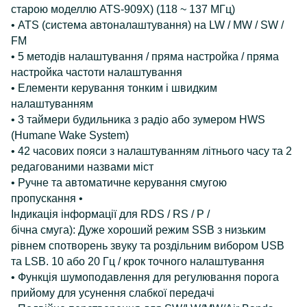
старою моделлю ATS-909X) (118 ~ 137 МГц)
• ATS (система автоналаштування) на LW / MW / SW /
FM
• 5 методів налаштування / пряма настройка / пряма
настройка частоти налаштування
• Елементи керування тонким і швидким
налаштуванням
• 3 таймери будильника з радіо або зумером HWS
(Humane Wake System)
• 42 часових пояси з налаштуванням літнього часу та 2
редагованими назвами міст
• Ручне та автоматичне керування смугою
пропускання
•
Індикація інформації для RDS / RS / P /
бічна смуга): Дуже хороший режим SSB з низьким
рівнем спотворень звуку та роздільним вибором USB
та LSB. 10 або 20 Гц / крок точного налаштування
• Функція шумоподавлення для регулювання порога
прийому для усунення слабкої передачі