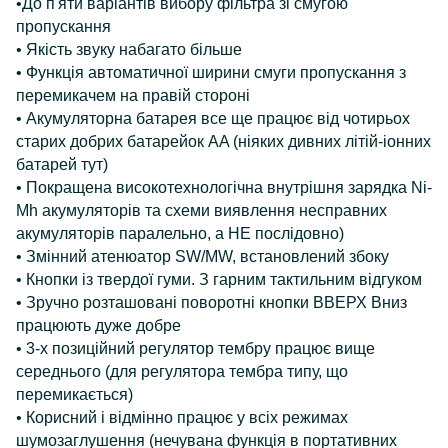
•До п'яти варіантів вибору фільтра зі смугою
пропускання
• Якість звуку набагато більше
• Функція автоматичної ширини смуги пропускання з
перемикачем на правій стороні
• Акумуляторна батарея все ще працює від чотирьох
старих добрих батарейок AA (ніяких дивних літій-іонних
батарей тут)
• Покращена високотехнологічна внутрішня зарядка Ni-
Mh акумуляторів та схеми виявлення несправних
акумуляторів паралельно, а НЕ послідовно)
• Змінний атенюатор SW/MW, встановлений збоку
• Кнопки із твердої гуми. З гарним тактильним відгуком
• Зручно розташовані поворотні кнопки ВВЕРХ Вниз
працюють дуже добре
• 3-х позиційний регулятор тембру працює вище
середнього (для регулятора тембра типу, що
перемикається)
• Корисний і відмінно працює у всіх режимах
шумозаглушення (нечувана функція в портативних