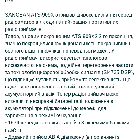
078.
SANGEAN ATS-909X отримав широке визнання серед
радіоаматорів як один з найкращих портативних
радіоприймачів.
Тепер, з новим покращеним ATS-909X2 2-го покоління,
значно покращилися функціональність, покращивши і
без того відмінні функції попередньої моделі. У
радіоприймачі використовується аналогова
високочастотна схема, подвійне перетворення частоти
та технологія цифрової обробки сигналів (Si4735 DSP),
що підвищує чутливість прийому та селективність. Ще
одне гідне оновлення – новий інтелектуальний
акумуляторний відсік. Тепер радіоприймач може
визначити несправні батареї та її положення в
акумуляторі при підключенні до мережі для
заряджання в режимі очікування.
• 1674 передустановки станцій з 3 окремими банками
пам'яті
• Доданий прийом АВІА діапазону (в порівнянні зі