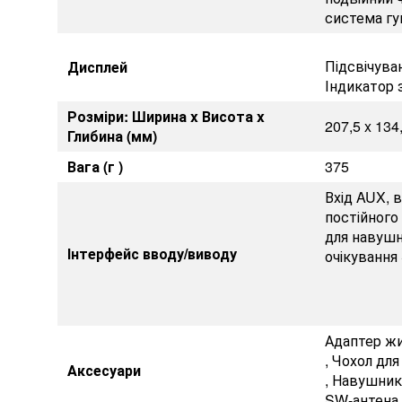
система гу
Підсвічува
Дисплей
Індикатор 
Розміри: Ширина x Висота x
207,5 x 134
Глибина (мм)
Вага (г )
375
Вхід AUX, в
постійного 
для навушн
Інтерфейс вводу/виводу
очікування
Адаптер ж
, Чохол дл
Аксесуари
, Навушник
SW-антена