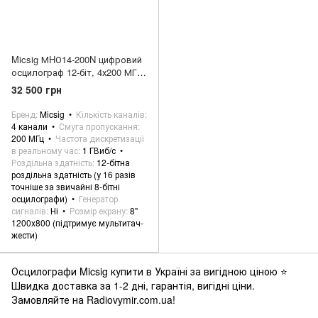
Micsig МHО14-200N цифровий
осцилограф 12-біт, 4х200 МГц,
1GSa/s, 110M
32 500 грн
Бренд
Micsig
Кількість каналів
4 канали
Смуга пропускання
200 МГц
Частота дискретизації
в реальному час
1 ГВиб/с
Роздільна здатність
12-бітна
роздільна здатність (у 16 разів
точніше за звичайні 8-бітні
осцилографи)
Генератор
сигналів
Ні
Розмір екрану
8"
1200x800 (підтримує мультитач-
жести)
Осцилографи Micsig купити в Україні за вигідною ціною ⭐
Швидка доставка за 1-2 дні, гарантія, вигідні ціни.
Замовляйте на Radiovymir.com.ua!