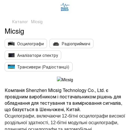
Каталог
Micsig
Micsig
Осцилографи
Радіоприймачі
Аналізатори спектру
Трансивери (Радіостанції)
Компанія Shenzhen Micsig Technology Co., Ltd. є
провідним виробником і постачальником рішень для
обладнання для тестування та вимірювання сигналів,
що базується в Шеньчжені, Китай.
Осцилографи, включаючи 12-бітні осцилографи високої
роздільної здатності, 12-бітні модульні осцилографи,
планшетні осцилографи та автомобільні