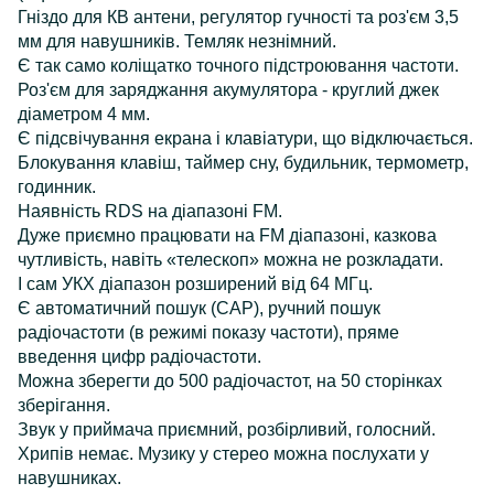
Гніздо для КВ антени, регулятор гучності та роз'єм 3,5
мм для навушників. Темляк незнімний.
Є так само коліщатко точного підстроювання частоти.
Роз'єм для заряджання акумулятора - круглий джек
діаметром 4 мм.
Є підсвічування екрана і клавіатури, що відключається.
Блокування клавіш, таймер сну, будильник, термометр,
годинник.
Наявність RDS на діапазоні FM.
Дуже приємно працювати на FM діапазоні, казкова
чутливість, навіть «телескоп» можна не розкладати.
І сам УКХ діапазон розширений від 64 МГц.
Є автоматичний пошук (САР), ручний пошук
радіочастоти (в режимі показу частоти), пряме
введення цифр радіочастоти.
Можна зберегти до 500 радіочастот, на 50 сторінках
зберігання.
Звук у приймача приємний, розбірливий, голосний.
Хрипів немає. Музику у стерео можна послухати у
навушниках.