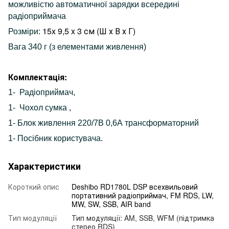
можливістю автоматичної зарядки всередині
радіоприймача
15x 9,5 x 3 см (Ш х В х Г)
Розміри:
Вага 340 г (з елементами живлення)
Комплектація:
1- Радіоприймач,
1- Чохол
сумка
,
1- Блок живлення 220/7В 0,6А трансформаторний
1- Посібник користувача.
Характеристики
Короткий опис
Deshibo RD1780L DSP всехвильовий
портативний радіоприймач, FM RDS, LW,
MW, SW, SSB, AIR band
Тип модуляції
Тип модуляції: AM, SSB, WFM (підтримка
стерео RDS)