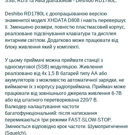
SSB, RDS та Авіа діапазоном - Deshibo RD1780L.
Deshibo RD1780L є доопрацьованою версією
знаменитої моделі XHDATA D808 і навіть перевершує
її. Зменшено розміри, повністю пластмасовий корпус,
реалізоване підсвічування клавіатури та дисплея
янтарним світлом. Додатково може працювати від
блоку живлення який у комплекті.
У цьому приймачі можна приймати станції з
односмугової (SSB) модуляцією. Живлення
реалізовано від 4х 1,5 В батарей типу АА або
акумуляторів з можливістю автоматичної зарядки, не
виймаючи їх з корпусу радіоприймача. Приймач може
працювати від зовнішнього джерела живлення 6-7В
або від штатного перетворювача 220/7 В.
Валкодер налаштування частоти
багатофункціональний: після натискання
перемикаються три режими FAST-SLOW-STOP.
Змінюється відповідно крок частоти. Шумопригнічення
(Squelch).