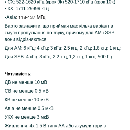
• СХ: 522-1620 кГц (крок 9k) 520-1710 кГц (крок 10k)
•
КХ: 1711-29999
кГц
: 118-137 МГц
•Авіа
Варто зазначити, що приймач має кілька варіантів
смуги пропускання по звуку, причому для AM і SSB
вони відрізняються.
Для АМ:
6 кГц;
4 кГц;
3 кГц;
2,5 кгц;
2 кГц;
1,8 кгц;
1 кгц;
Для SSB:
4 кГц;
3 кГц;
2,2 кгц;
1,2 кгц;
1 кгц;
500 Гц.
Чутливість
:
ДВ не менше 10 мВ
СВ не менше 0.5 мВ
КВ не менше 10 мкВ
Авіа
не менше 0.5 мкВ
УКХ не менше 3 мкВ
Живлення: 4х 1,5 В типу АА або акумулятори з