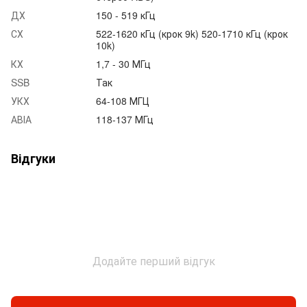
ДХ
150 - 519 кГц
СХ
522-1620 кГц (крок 9k) 520-1710 кГц (крок
10k)
КХ
1,7 - 30 МГц
SSB
Так
УКХ
64-108 МГЦ
АВІА
118-137 МГц
Відгуки
Додайте перший відгук