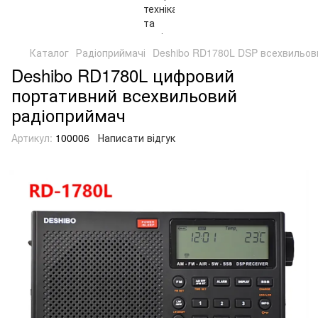
Каталог
Радіоприймачі
Deshibo RD1780L DSP всехвильови
Deshibo RD1780L цифровий
портативний всехвильовий
радіоприймач
Артикул:
100006
Написати відгук