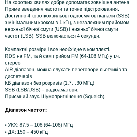
На коротких хвилях добре допомагає зовнішня антена.
Пряме введення частоти та точне підстроювання.
Доступно 4 короткохвильові односмугові канали (SSB)
з мінімальним кроком в 1 кГц, з незалежним прийомом
верхньої бічної смуги (USB) і нижньої бічної смуги
частот (LSB). SSB включається 4 секунди.
Компактні розміри і все необхідне в комплекті.
RDS на FM, та й сам прийом FM (64-108 МГц) у т.ч.
стерео
AIR діапазон, можна слухати переговори льотчиків та
диспетчерів
КВ діапазон без розривів (1,7…30 МГц)
SSB (LSB/USB) – радіоаматори.
Приємний звук. Шумопригнічення (Squelch).
Діапазон частот:
• УКХ: 87,5 – 108 (64-108) МГц
• ДХ: 150 – 450 кГц